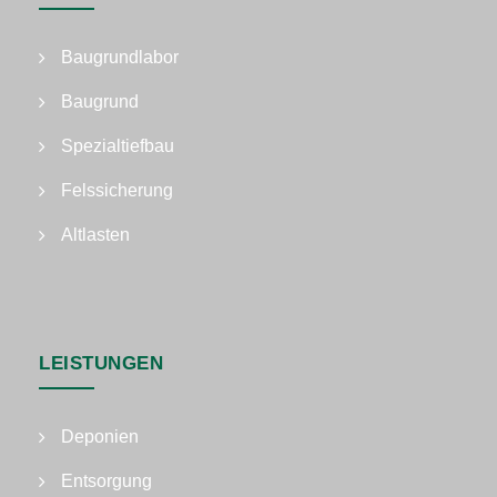
Baugrundlabor
Baugrund
Spezialtiefbau
Felssicherung
Altlasten
LEISTUNGEN
Deponien
Entsorgung