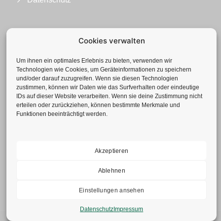
Cookies verwalten
Um ihnen ein optimales Erlebnis zu bieten, verwenden wir
Technologien wie Cookies, um Geräteinformationen zu speichern
und/oder darauf zuzugreifen. Wenn sie diesen Technologien
zustimmen, können wir Daten wie das Surfverhalten oder eindeutige
IDs auf dieser Website verarbeiten. Wenn sie deine Zustimmung nicht
erteilen oder zurückziehen, können bestimmte Merkmale und
Funktionen beeinträchtigt werden.
Geotechnisches Büro GmbH
Neuenhofstr. 112 | 52078 Aachen
Tel.: +49(0)241-92 839-0
Fax: +49(0)241-52 77 62
Akzeptieren
info@gbduellmann.de
Ablehnen
Einstellungen ansehen
Datenschutz
Impressum