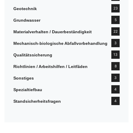
23
Geotechnik
5
Grundwasser
22
Materialverhalten / Dauerbeständigkeit
3
Mechanisch-biologische Abfallvorbehandlung
13
Qualitätssicherung
8
Richtlinien / Arbeitshilfen / Leitfäden
3
Sonstiges
4
Spezialtiefbau
4
Standsicherheitsfragen