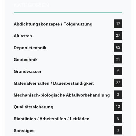
KATEGORIEN
17
Abdichtungskonzepte / Folgenutzung
27
Altlasten
62
Deponietechnik
23
Geotechnik
5
Grundwasser
22
Materialverhalten / Dauerbeständigkeit
3
Mechanisch-biologische Abfallvorbehandlung
13
Qualitätssicherung
8
Richtlinien / Arbeitshilfen / Leitfäden
3
Sonstiges