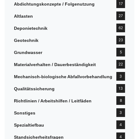
17
Abdichtungskonzepte / Folgenutzung
27
Altlasten
62
Deponietechnik
23
Geotechnik
5
Grundwasser
22
Materialverhalten / Dauerbeständigkeit
3
Mechanisch-biologische Abfallvorbehandlung
13
Qualitätssicherung
8
Richtlinien / Arbeitshilfen / Leitfäden
3
Sonstiges
4
Spezialtiefbau
4
Standsicherheitsfragen