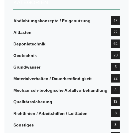
KATEGORIEN
17
Abdichtungskonzepte / Folgenutzung
27
Altlasten
62
Deponietechnik
23
Geotechnik
5
Grundwasser
22
Materialverhalten / Dauerbeständigkeit
3
Mechanisch-biologische Abfallvorbehandlung
13
Qualitätssicherung
8
Richtlinien / Arbeitshilfen / Leitfäden
3
Sonstiges