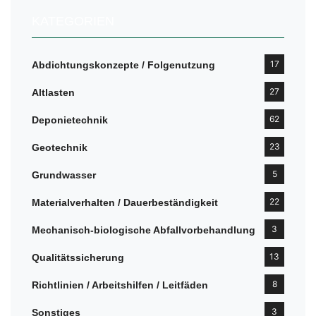
KATEGORIEN
17
Abdichtungskonzepte / Folgenutzung
27
Altlasten
62
Deponietechnik
23
Geotechnik
5
Grundwasser
22
Materialverhalten / Dauerbeständigkeit
3
Mechanisch-biologische Abfallvorbehandlung
13
Qualitätssicherung
8
Richtlinien / Arbeitshilfen / Leitfäden
3
Sonstiges