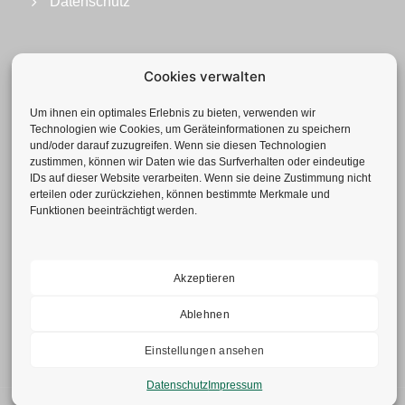
Datenschutz
Cookies verwalten
Um ihnen ein optimales Erlebnis zu bieten, verwenden wir
Technologien wie Cookies, um Geräteinformationen zu speichern
und/oder darauf zuzugreifen. Wenn sie diesen Technologien
zustimmen, können wir Daten wie das Surfverhalten oder eindeutige
IDs auf dieser Website verarbeiten. Wenn sie deine Zustimmung nicht
erteilen oder zurückziehen, können bestimmte Merkmale und
Funktionen beeinträchtigt werden.
Geotechnisches Büro GmbH
Neuenhofstr. 112 | 52078 Aachen
Tel.: +49(0)241-92 839-0
Fax: +49(0)241-52 77 62
Akzeptieren
info@gbduellmann.de
Ablehnen
Einstellungen ansehen
Datenschutz
Impressum