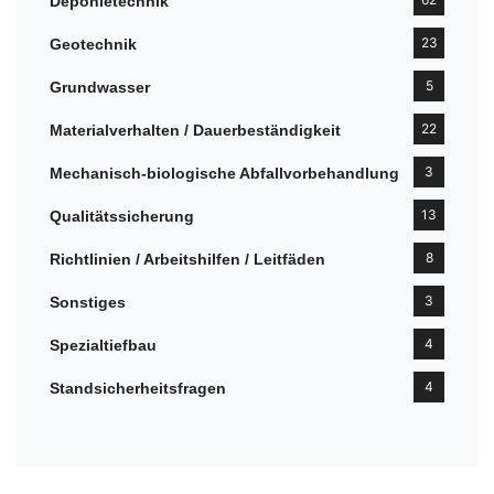
Deponietechnik
23
Geotechnik
5
Grundwasser
22
Materialverhalten / Dauerbeständigkeit
3
Mechanisch-biologische Abfallvorbehandlung
13
Qualitätssicherung
8
Richtlinien / Arbeitshilfen / Leitfäden
3
Sonstiges
4
Spezialtiefbau
4
Standsicherheitsfragen