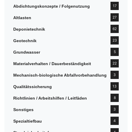
17
Abdichtungskonzepte / Folgenutzung
27
Altlasten
62
Deponietechnik
23
Geotechnik
5
Grundwasser
22
Materialverhalten / Dauerbeständigkeit
3
Mechanisch-biologische Abfallvorbehandlung
13
Qualitätssicherung
8
Richtlinien / Arbeitshilfen / Leitfäden
3
Sonstiges
4
Spezialtiefbau