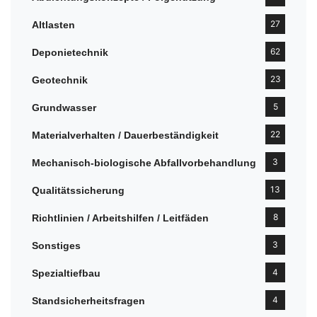
27
Altlasten
62
Deponietechnik
23
Geotechnik
5
Grundwasser
22
Materialverhalten / Dauerbeständigkeit
3
Mechanisch-biologische Abfallvorbehandlung
13
Qualitätssicherung
8
Richtlinien / Arbeitshilfen / Leitfäden
3
Sonstiges
4
Spezialtiefbau
4
Standsicherheitsfragen