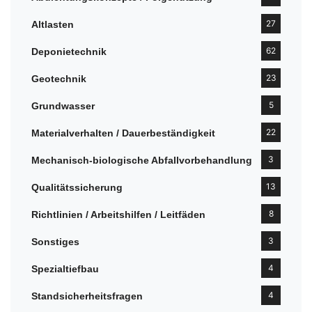
27
Altlasten
62
Deponietechnik
23
Geotechnik
5
Grundwasser
22
Materialverhalten / Dauerbeständigkeit
3
Mechanisch-biologische Abfallvorbehandlung
13
Qualitätssicherung
8
Richtlinien / Arbeitshilfen / Leitfäden
3
Sonstiges
4
Spezialtiefbau
4
Standsicherheitsfragen