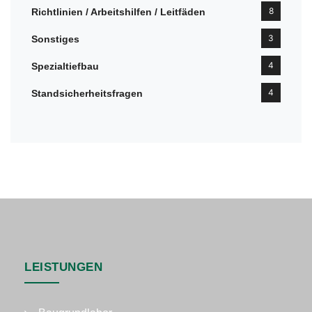
8
Richtlinien / Arbeitshilfen / Leitfäden
3
Sonstiges
4
Spezialtiefbau
4
Standsicherheitsfragen
LEISTUNGEN