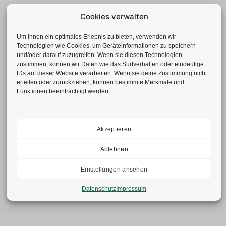
Cookies verwalten
Um ihnen ein optimales Erlebnis zu bieten, verwenden wir
Technologien wie Cookies, um Geräteinformationen zu speichern
und/oder darauf zuzugreifen. Wenn sie diesen Technologien
zustimmen, können wir Daten wie das Surfverhalten oder eindeutige
IDs auf dieser Website verarbeiten. Wenn sie deine Zustimmung nicht
erteilen oder zurückziehen, können bestimmte Merkmale und
Funktionen beeinträchtigt werden.
Geotechnisches Büro GmbH
Neuenhofstr. 112 | 52078 Aachen
Tel.: +49(0)241-92 839-0
Fax: +49(0)241-52 77 62
Akzeptieren
info@gbduellmann.de
Ablehnen
Einstellungen ansehen
Datenschutz
Impressum