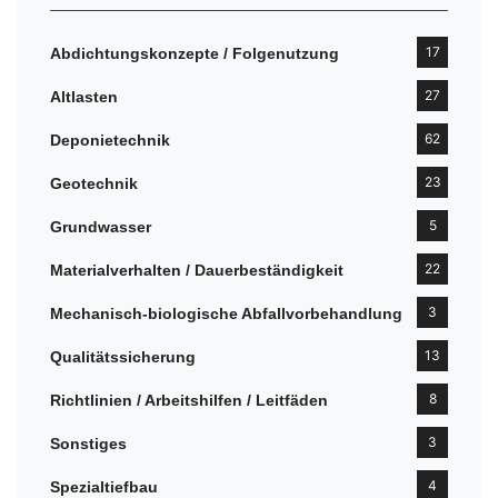
17
Abdichtungskonzepte / Folgenutzung
27
Altlasten
62
Deponietechnik
23
Geotechnik
5
Grundwasser
22
Materialverhalten / Dauerbeständigkeit
3
Mechanisch-biologische Abfallvorbehandlung
13
Qualitätssicherung
8
Richtlinien / Arbeitshilfen / Leitfäden
3
Sonstiges
4
Spezialtiefbau