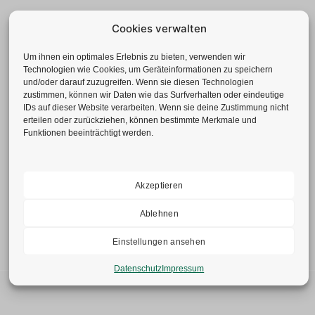
Cookies verwalten
Um ihnen ein optimales Erlebnis zu bieten, verwenden wir
Technologien wie Cookies, um Geräteinformationen zu speichern
und/oder darauf zuzugreifen. Wenn sie diesen Technologien
zustimmen, können wir Daten wie das Surfverhalten oder eindeutige
IDs auf dieser Website verarbeiten. Wenn sie deine Zustimmung nicht
erteilen oder zurückziehen, können bestimmte Merkmale und
Funktionen beeinträchtigt werden.
Geotechnisches Büro GmbH
Neuenhofstr. 112 | 52078 Aachen
Tel.: +49(0)241-92 839-0
Fax: +49(0)241-52 77 62
Akzeptieren
info@gbduellmann.de
Ablehnen
Einstellungen ansehen
Datenschutz
Impressum