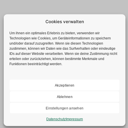
Cookies verwalten
Um ihnen ein optimales Erlebnis zu bieten, verwenden wir
Technologien wie Cookies, um Geräteinformationen zu speichern
und/oder darauf zuzugreifen. Wenn sie diesen Technologien
zustimmen, können wir Daten wie das Surfverhalten oder eindeutige
IDs auf dieser Website verarbeiten. Wenn sie deine Zustimmung nicht
erteilen oder zurückziehen, können bestimmte Merkmale und
Funktionen beeinträchtigt werden.
Geotechnisches Büro GmbH
Neuenhofstr. 112 | 52078 Aachen
Tel.: +49(0)241-92 839-0
Fax: +49(0)241-52 77 62
Akzeptieren
info@gbduellmann.de
Ablehnen
Einstellungen ansehen
Datenschutz
Impressum