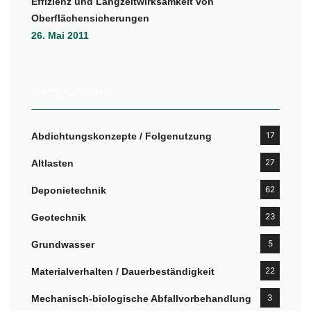
Effizienz und Langzeitwirksamkeit von
Oberflächensicherungen
26. Mai 2011
KATEGORIEN
17
Abdichtungskonzepte / Folgenutzung
27
Altlasten
62
Deponietechnik
23
Geotechnik
5
Grundwasser
22
Materialverhalten / Dauerbeständigkeit
3
Mechanisch-biologische Abfallvorbehandlung