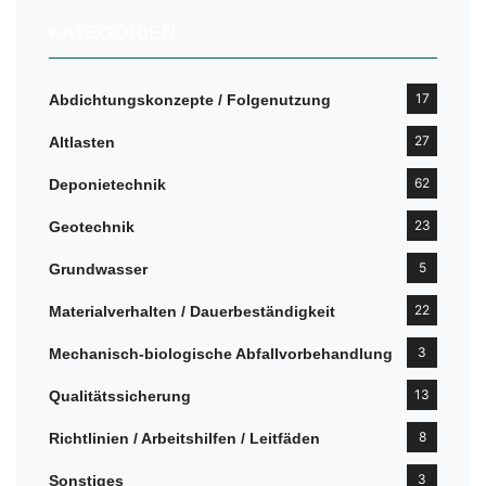
KATEGORIEN
17
Abdichtungskonzepte / Folgenutzung
27
Altlasten
62
Deponietechnik
23
Geotechnik
5
Grundwasser
22
Materialverhalten / Dauerbeständigkeit
3
Mechanisch-biologische Abfallvorbehandlung
13
Qualitätssicherung
8
Richtlinien / Arbeitshilfen / Leitfäden
3
Sonstiges