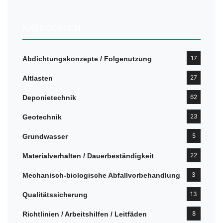
KATEGORIEN
17
Abdichtungskonzepte / Folgenutzung
27
Altlasten
62
Deponietechnik
23
Geotechnik
5
Grundwasser
22
Materialverhalten / Dauerbeständigkeit
3
Mechanisch-biologische Abfallvorbehandlung
13
Qualitätssicherung
8
Richtlinien / Arbeitshilfen / Leitfäden